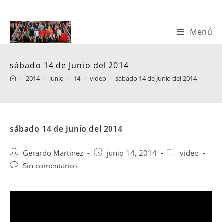
Saltar
al
contenido
Menú
sábado 14 de Junio del 2014
>
2014
>
junio
>
14
>
video
>
sábado 14 de Junio del 2014
sábado 14 de Junio del 2014
Autor
Publicación
Categoría
Gerardo Martinez
junio 14, 2014
video
de
de
de
Comentarios
Sin comentarios
la
la
la
de
entrada:
entrada:
entrada:
la
entrada: