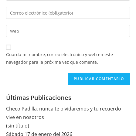
nombre
Introduce
o
tu
nombre
dirección
Introduce
de
de
la
usuario
correo
URL
para
electrónico
de
comentar
Guarda mi nombre, correo electrónico y web en este
para
tu
navegador para la próxima vez que comente.
comentar
web
(opcional)
Últimas Publicaciones
Checo Padilla, nunca te olvidaremos y tu recuerdo
vive en nosotros
(sin título)
Sábado 17 de enero del 2026