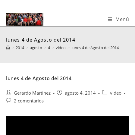
Saltar
al
contenido
Menú
lunes 4 de Agosto del 2014
>
2014
>
agosto
>
4
>
video
>
lunes 4 de Agosto del 2014
lunes 4 de Agosto del 2014
Autor
Publicación
Categoría
Gerardo Martinez
agosto 4, 2014
video
de
de
de
Comentarios
2 comentarios
la
la
la
de
entrada:
entrada:
entrada:
la
entrada: