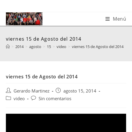
Saltar
al
contenido
Menú
viernes 15 de Agosto del 2014
>
2014
>
agosto
>
15
>
video
>
viernes 15 de Agosto del 2014
viernes 15 de Agosto del 2014
Autor
Publicación
Gerardo Martinez
agosto 15, 2014
de
de
Categoría
Comentarios
video
Sin comentarios
la
la
de
de
entrada:
entrada:
la
la
entrada:
entrada: