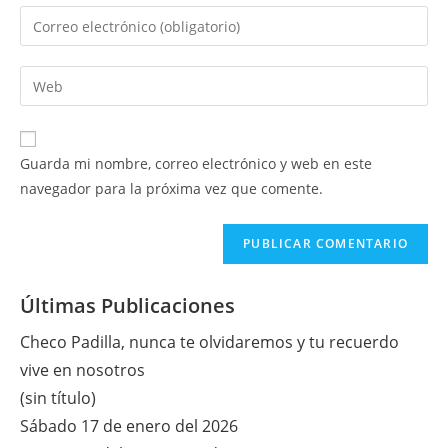
nombre
Introduce
o
tu
nombre
dirección
Introduce
de
de
la
usuario
correo
URL
para
electrónico
de
comentar
Guarda mi nombre, correo electrónico y web en este
para
tu
navegador para la próxima vez que comente.
comentar
web
(opcional)
Últimas Publicaciones
Checo Padilla, nunca te olvidaremos y tu recuerdo
vive en nosotros
(sin título)
Sábado 17 de enero del 2026