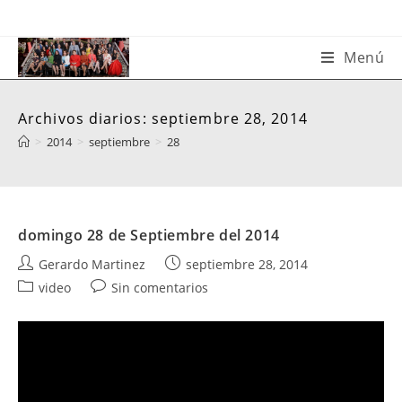
Saltar
al
contenido
Menú
Archivos diarios: septiembre 28, 2014
>
2014
>
septiembre
>
28
domingo 28 de Septiembre del 2014
Autor
Publicación
Gerardo Martinez
septiembre 28, 2014
de
de
Categoría
Comentarios
video
Sin comentarios
la
la
de
de
entrada:
entrada:
la
la
entrada:
entrada: