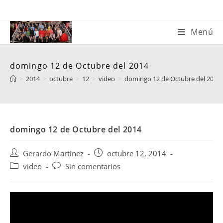
Saltar
al
contenido
Menú
domingo 12 de Octubre del 2014
>
2014
>
octubre
>
12
>
video
>
domingo 12 de Octubre del 2014
domingo 12 de Octubre del 2014
Autor
Publicación
Gerardo Martinez
octubre 12, 2014
de
de
Categoría
Comentarios
video
Sin comentarios
la
la
de
de
entrada:
entrada:
la
la
entrada:
entrada: