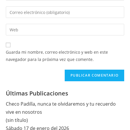
nombre
Introduce
o
tu
nombre
dirección
Introduce
de
de
la
usuario
correo
URL
para
electrónico
de
comentar
Guarda mi nombre, correo electrónico y web en este
para
tu
navegador para la próxima vez que comente.
comentar
web
(opcional)
Últimas Publicaciones
Checo Padilla, nunca te olvidaremos y tu recuerdo
vive en nosotros
(sin título)
Sábado 17 de enero del 2026