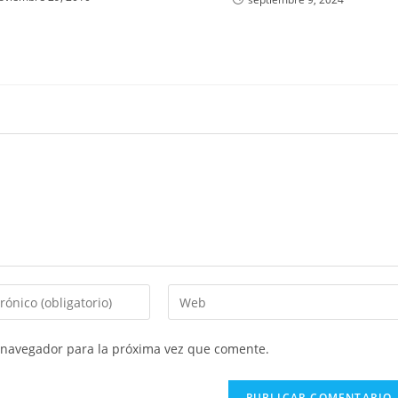
Introduce
la
URL
 navegador para la próxima vez que comente.
de
tu