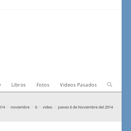
O
Libros
Fotos
Videos Pasados
014
>
noviembre
>
6
>
video
>
jueves 6 de Noviembre del 2014