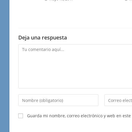
Deja una respuesta
Comentario
Introduce
Introduce
tu
tu
nombre
dirección
Guarda mi nombre, correo electrónico y web en este
o
de
nombre
correo