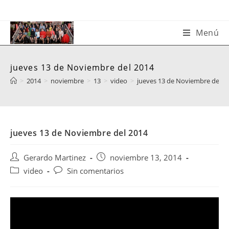
Saltar
al
contenido
Menú
jueves 13 de Noviembre del 2014
>
2014
>
noviembre
>
13
>
video
>
jueves 13 de Noviembre del 2
jueves 13 de Noviembre del 2014
Autor
Publicación
Gerardo Martinez
noviembre 13, 2014
de
de
Categoría
Comentarios
video
Sin comentarios
la
la
de
de
entrada:
entrada:
la
la
entrada:
entrada: