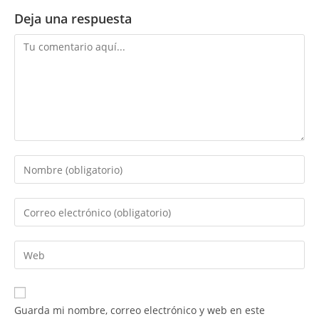
Deja una respuesta
Comentario
Introduce
tu
nombre
Introduce
o
tu
nombre
dirección
Introduce
de
de
la
usuario
correo
URL
para
electrónico
de
comentar
Guarda mi nombre, correo electrónico y web en este
para