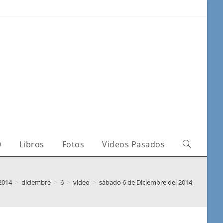
O
Libros
Fotos
Videos Pasados
2014
>
diciembre
>
6
>
video
>
sábado 6 de Diciembre del 2014