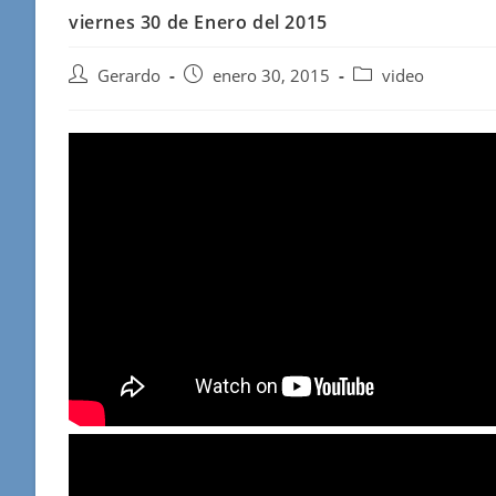
viernes 30 de Enero del 2015
Autor
Publicación
Categoría
Gerardo
enero 30, 2015
video
de
de
de
la
la
la
entrada:
entrada:
entrada: