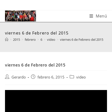
Saltar
al
contenido
Menú
viernes 6 de Febrero del 2015
>
2015
>
febrero
>
6
>
video
>
viernes 6 de Febrero del 2015
viernes 6 de Febrero del 2015
Autor
Publicación
Categoría
Gerardo
febrero 6, 2015
video
de
de
de
la
la
la
entrada:
entrada:
entrada: