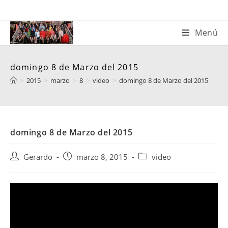
Saltar
al
contenido
Menú
domingo 8 de Marzo del 2015
>
2015
>
marzo
>
8
>
video
>
domingo 8 de Marzo del 2015
domingo 8 de Marzo del 2015
Autor
Publicación
Categoría
Gerardo
marzo 8, 2015
video
de
de
de
la
la
la
entrada:
entrada:
entrada: