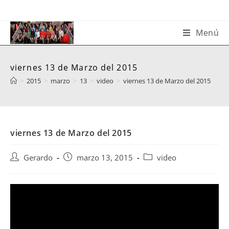
Saltar
al
contenido
Menú
viernes 13 de Marzo del 2015
>
2015
>
marzo
>
13
>
video
>
viernes 13 de Marzo del 2015
viernes 13 de Marzo del 2015
Autor
Publicación
Categoría
Gerardo
marzo 13, 2015
video
de
de
de
la
la
la
entrada:
entrada:
entrada: