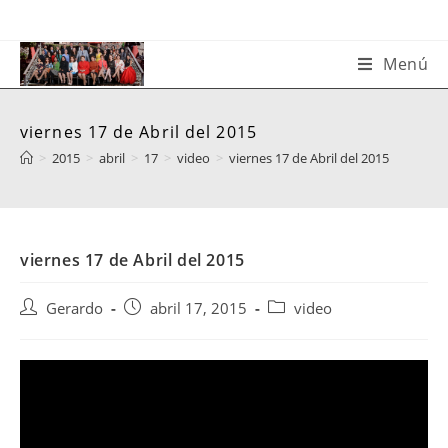
Saltar
al
contenido
Menú
viernes 17 de Abril del 2015
>
2015
>
abril
>
17
>
video
>
viernes 17 de Abril del 2015
viernes 17 de Abril del 2015
Autor
Publicación
Categoría
Gerardo
abril 17, 2015
video
de
de
de
la
la
la
entrada:
entrada:
entrada: