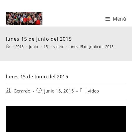
Saltar
al
contenido
Menú
lunes 15 de Junio del 2015
>
2015
>
junio
>
15
>
video
>
lunes 15 de Junio del 2015
lunes 15 de Junio del 2015
Autor
Publicación
Categoría
Gerardo
junio 15, 2015
video
de
de
de
la
la
la
entrada:
entrada:
entrada: