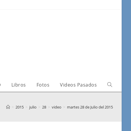
O
Libros
Fotos
Videos Pasados
>
2015
>
julio
>
28
>
video
>
martes 28 de Julio del 2015