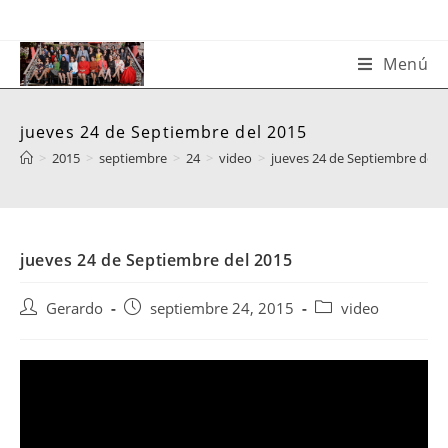
Saltar
al
contenido
Menú
jueves 24 de Septiembre del 2015
>
2015
>
septiembre
>
24
>
video
>
jueves 24 de Septiembre del 
jueves 24 de Septiembre del 2015
Autor
Publicación
Categoría
Gerardo
septiembre 24, 2015
video
de
de
de
la
la
la
entrada:
entrada:
entrada: