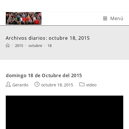
Saltar
al
contenido
Menú
Archivos diarios: octubre 18, 2015
>
2015
>
octubre
>
18
domingo 18 de Octubre del 2015
Autor
Publicación
Categoría
Gerardo
octubre 18, 2015
video
de
de
de
la
la
la
entrada:
entrada:
entrada: