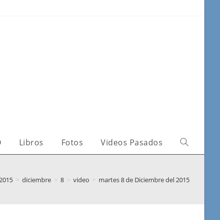
O
Libros
Fotos
Videos Pasados
2015
>
diciembre
>
8
>
video
>
martes 8 de Diciembre del 2015