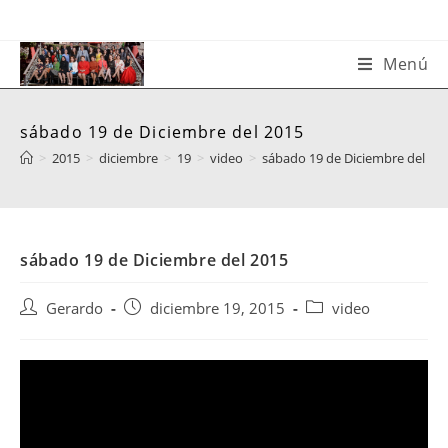
Saltar
al
contenido
Menú
sábado 19 de Diciembre del 2015
>
2015
>
diciembre
>
19
>
video
>
sábado 19 de Diciembre del 20
sábado 19 de Diciembre del 2015
Autor
Publicación
Categoría
Gerardo
diciembre 19, 2015
video
de
de
de
la
la
la
entrada:
entrada:
entrada: