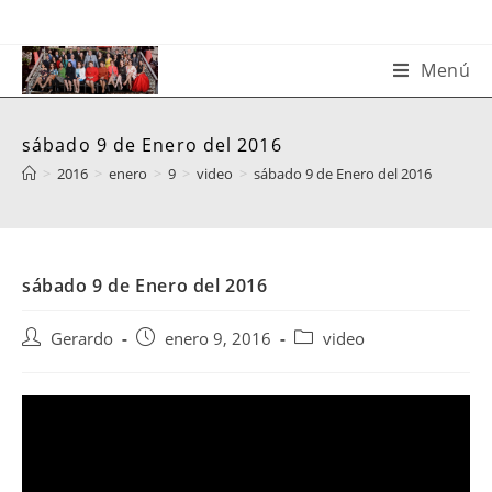
Saltar
al
contenido
Menú
sábado 9 de Enero del 2016
>
2016
>
enero
>
9
>
video
>
sábado 9 de Enero del 2016
sábado 9 de Enero del 2016
Autor
Publicación
Categoría
Gerardo
enero 9, 2016
video
de
de
de
la
la
la
entrada:
entrada:
entrada: