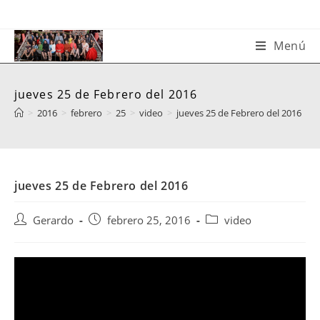
Saltar
al
contenido
Menú
jueves 25 de Febrero del 2016
>
2016
>
febrero
>
25
>
video
>
jueves 25 de Febrero del 2016
jueves 25 de Febrero del 2016
Autor
Publicación
Categoría
Gerardo
febrero 25, 2016
video
de
de
de
la
la
la
entrada:
entrada:
entrada: