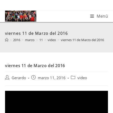
Saltar
al
contenido
Menú
viernes 11 de Marzo del 2016
>
2016
>
marzo
>
11
>
video
>
viernes 11 de Marzo del 2016
viernes 11 de Marzo del 2016
Autor
Publicación
Categoría
Gerardo
marzo 11, 2016
video
de
de
de
la
la
la
entrada:
entrada:
entrada: