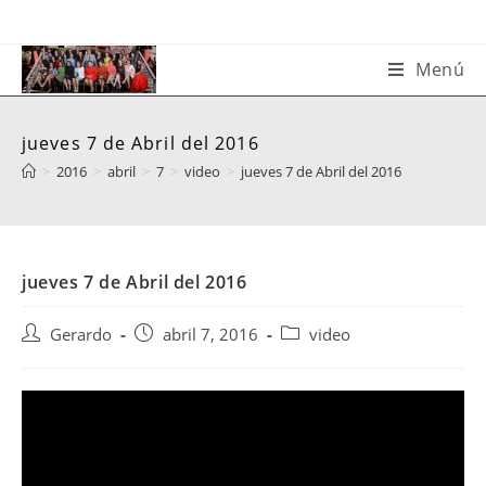
Saltar
al
contenido
Menú
jueves 7 de Abril del 2016
>
2016
>
abril
>
7
>
video
>
jueves 7 de Abril del 2016
jueves 7 de Abril del 2016
Autor
Publicación
Categoría
Gerardo
abril 7, 2016
video
de
de
de
la
la
la
entrada:
entrada:
entrada: