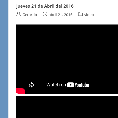
jueves 21 de Abril del 2016
Autor
Publicación
Categoría
Gerardo
abril 21, 2016
video
de
de
de
la
la
la
entrada:
entrada:
entrada: