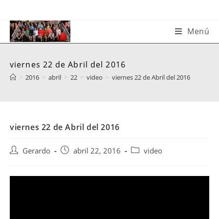
Saltar
al
contenido
Menú
viernes 22 de Abril del 2016
>
2016
>
abril
>
22
>
video
>
viernes 22 de Abril del 2016
viernes 22 de Abril del 2016
Autor
Publicación
Categoría
Gerardo
abril 22, 2016
video
de
de
de
la
la
la
entrada:
entrada:
entrada: