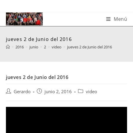
Saltar
al
contenido
Menú
jueves 2 de Junio del 2016
>
2016
>
junio
>
2
>
video
>
jueves 2 de Junio del 2016
jueves 2 de Junio del 2016
Autor
Publicación
Categoría
Gerardo
junio 2, 2016
video
de
de
de
la
la
la
entrada:
entrada:
entrada: