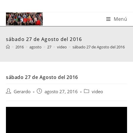
Saltar
al
contenido
Menú
sábado 27 de Agosto del 2016
>
2016
>
agosto
>
27
>
video
>
sábado 27 de Agosto del 2016
sábado 27 de Agosto del 2016
Autor
Publicación
Categoría
Gerardo
agosto 27, 2016
video
de
de
de
la
la
la
entrada:
entrada:
entrada: