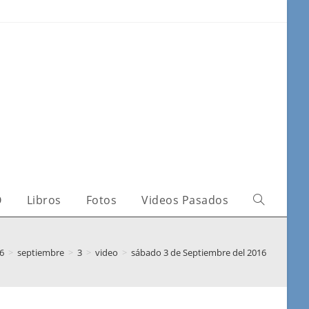
O
Libros
Fotos
Videos Pasados
6
>
septiembre
>
3
>
video
>
sábado 3 de Septiembre del 2016