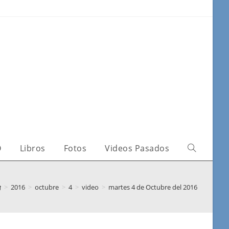
O
Libros
Fotos
Videos Pasados
>
2016
>
octubre
>
4
>
video
>
martes 4 de Octubre del 2016