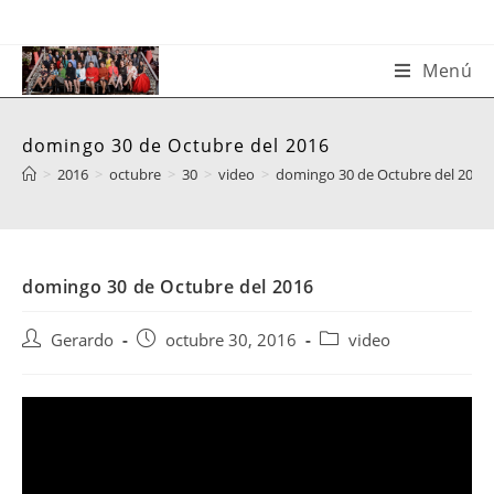
Saltar
al
contenido
Menú
domingo 30 de Octubre del 2016
>
2016
>
octubre
>
30
>
video
>
domingo 30 de Octubre del 2016
domingo 30 de Octubre del 2016
Autor
Publicación
Categoría
Gerardo
octubre 30, 2016
video
de
de
de
la
la
la
entrada:
entrada:
entrada: