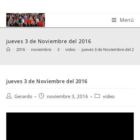
Saltar
al
contenido
Menú
jueves 3 de Noviembre del 2016
>
2016
>
noviembre
>
3
>
video
>
jueves 3 de Noviembre del 201
jueves 3 de Noviembre del 2016
Autor
Publicación
Categoría
Gerardo
noviembre 3, 2016
video
de
de
de
la
la
la
entrada:
entrada:
entrada: