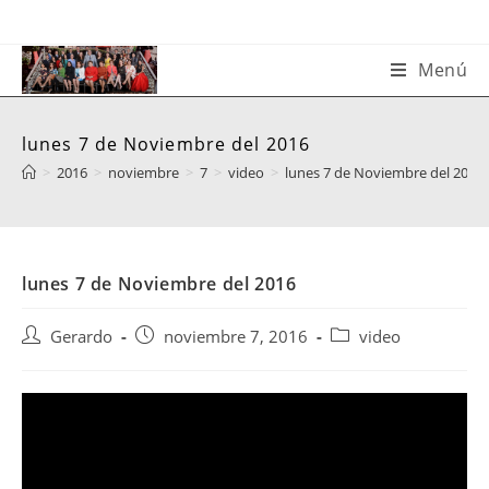
Saltar
al
contenido
Menú
lunes 7 de Noviembre del 2016
>
2016
>
noviembre
>
7
>
video
>
lunes 7 de Noviembre del 2016
lunes 7 de Noviembre del 2016
Autor
Publicación
Categoría
Gerardo
noviembre 7, 2016
video
de
de
de
la
la
la
entrada:
entrada:
entrada: