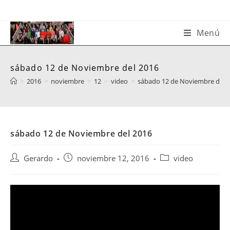
Saltar
al
contenido
Menú
sábado 12 de Noviembre del 2016
>
2016
>
noviembre
>
12
>
video
>
sábado 12 de Noviembre del 
sábado 12 de Noviembre del 2016
Autor
Publicación
Categoría
Gerardo
noviembre 12, 2016
video
de
de
de
la
la
la
entrada:
entrada:
entrada: