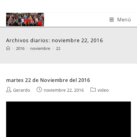
Saltar
al
contenido
Menú
Archivos diarios: noviembre 22, 2016
>
2016
>
noviembre
>
22
martes 22 de Noviembre del 2016
Autor
Publicación
Categoría
Gerardo
noviembre 22, 2016
video
de
de
de
la
la
la
entrada:
entrada:
entrada: