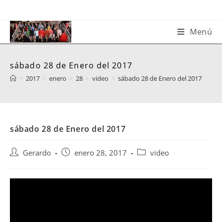
Saltar
al
contenido
Menú
sábado 28 de Enero del 2017
>
2017
>
enero
>
28
>
video
>
sábado 28 de Enero del 2017
sábado 28 de Enero del 2017
Autor
Publicación
Categoría
Gerardo
enero 28, 2017
video
de
de
de
la
la
la
entrada:
entrada:
entrada: