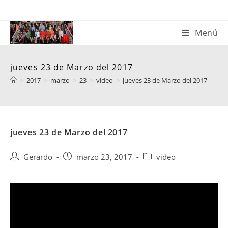
Saltar
al
contenido
Menú
jueves 23 de Marzo del 2017
>
2017
>
marzo
>
23
>
video
>
jueves 23 de Marzo del 2017
jueves 23 de Marzo del 2017
Autor
Publicación
Categoría
Gerardo
marzo 23, 2017
video
de
de
de
la
la
la
entrada:
entrada:
entrada: