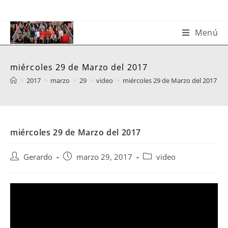
Saltar
al
contenido
Menú
miércoles 29 de Marzo del 2017
>
2017
>
marzo
>
29
>
video
>
miércoles 29 de Marzo del 2017
miércoles 29 de Marzo del 2017
Autor
Publicación
Categoría
Gerardo
marzo 29, 2017
video
de
de
de
la
la
la
entrada:
entrada:
entrada: