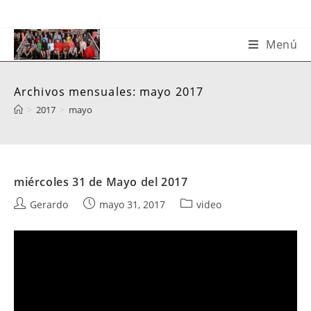
Saltar
al
contenido
Menú
Archivos mensuales: mayo 2017
>
2017
>
mayo
miércoles 31 de Mayo del 2017
Autor
Publicación
Categoría
Gerardo
mayo 31, 2017
video
de
de
de
la
la
la
entrada:
entrada:
entrada: