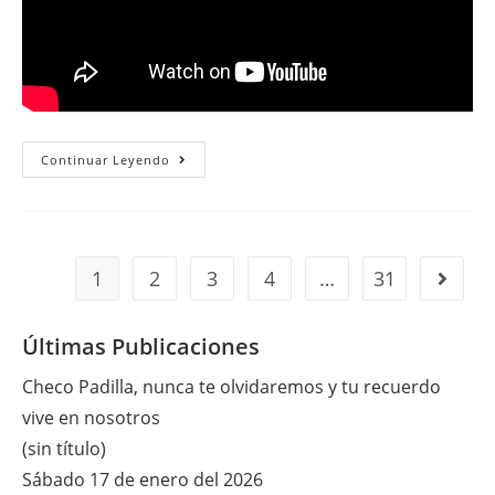
Miércoles
Continuar Leyendo
31
De
Mayo
Del
2017
1
2
3
4
…
31
Ir a la 
Últimas Publicaciones
Checo Padilla, nunca te olvidaremos y tu recuerdo
vive en nosotros
(sin título)
Sábado 17 de enero del 2026