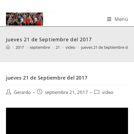
Saltar
al
contenido
Menú
jueves 21 de Septiembre del 2017
>
2017
>
septiembre
>
21
>
video
>
jueves 21 de Septiembre del 
jueves 21 de Septiembre del 2017
Autor
Publicación
Categoría
Gerardo
septiembre 21, 2017
video
de
de
de
la
la
la
entrada:
entrada:
entrada: