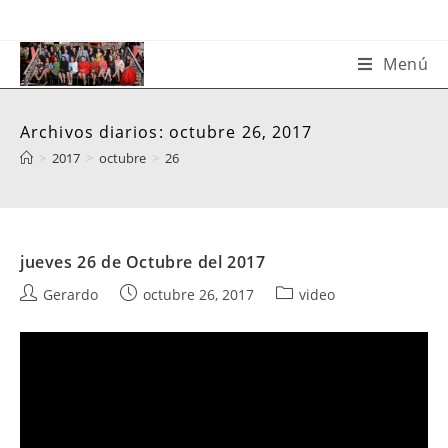
Saltar
al
contenido
Menú
Archivos diarios: octubre 26, 2017
>
2017
>
octubre
>
26
jueves 26 de Octubre del 2017
Autor
Publicación
Categoría
Gerardo
octubre 26, 2017
video
de
de
de
la
la
la
entrada:
entrada:
entrada: