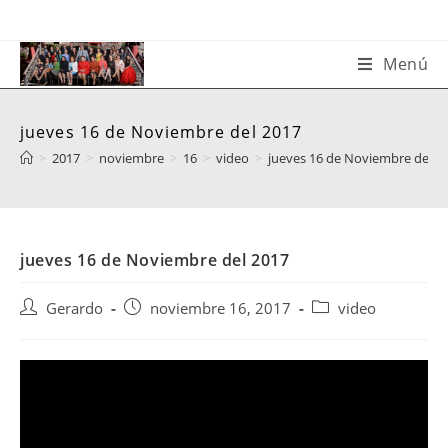
Saltar
al
contenido
Menú
jueves 16 de Noviembre del 2017
>
2017
>
noviembre
>
16
>
video
>
jueves 16 de Noviembre del 2
jueves 16 de Noviembre del 2017
Autor
Publicación
Categoría
Gerardo
noviembre 16, 2017
video
de
de
de
la
la
la
entrada:
entrada:
entrada: