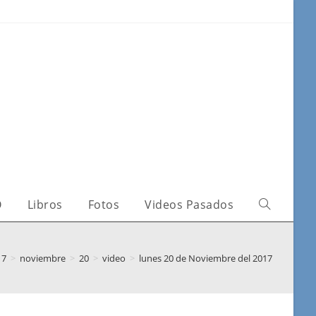
O
Libros
Fotos
Videos Pasados
17
>
noviembre
>
20
>
video
>
lunes 20 de Noviembre del 2017