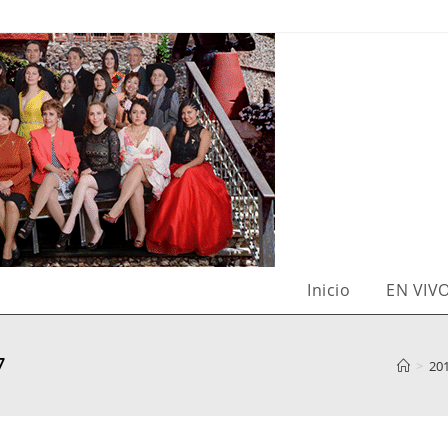
Inicio
EN VIV
7
>
20