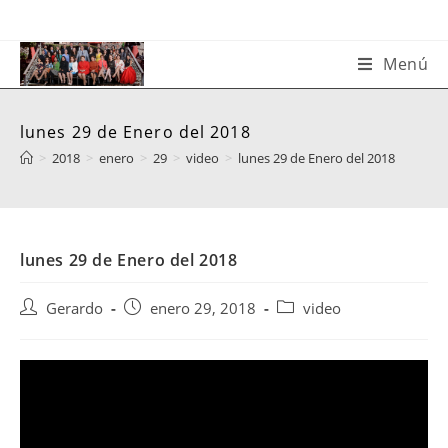
Saltar
al
contenido
Menú
lunes 29 de Enero del 2018
>
2018
>
enero
>
29
>
video
>
lunes 29 de Enero del 2018
lunes 29 de Enero del 2018
Autor
Publicación
Categoría
Gerardo
enero 29, 2018
video
de
de
de
la
la
la
entrada:
entrada:
entrada: