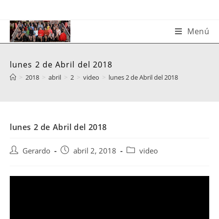
Saltar
al
contenido
Menú
lunes 2 de Abril del 2018
>
2018
>
abril
>
2
>
video
>
lunes 2 de Abril del 2018
lunes 2 de Abril del 2018
Autor
Publicación
Categoría
Gerardo
abril 2, 2018
video
de
de
de
la
la
la
entrada:
entrada:
entrada: