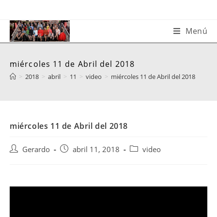
Saltar
al
contenido
Menú
miércoles 11 de Abril del 2018
>
2018
>
abril
>
11
>
video
>
miércoles 11 de Abril del 2018
miércoles 11 de Abril del 2018
Autor
Publicación
Categoría
Gerardo
abril 11, 2018
video
de
de
de
la
la
la
entrada:
entrada:
entrada: