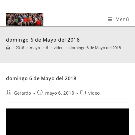
Saltar
al
contenido
Menú
domingo 6 de Mayo del 2018
>
2018
>
mayo
>
6
>
video
>
domingo 6 de Mayo del 2018
domingo 6 de Mayo del 2018
Autor
Publicación
Categoría
Gerardo
mayo 6, 2018
video
de
de
de
la
la
la
entrada:
entrada:
entrada: