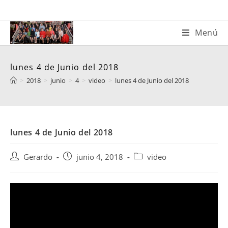
Saltar
al
contenido
Menú
lunes 4 de Junio del 2018
>
2018
>
junio
>
4
>
video
>
lunes 4 de Junio del 2018
lunes 4 de Junio del 2018
Autor
Publicación
Categoría
Gerardo
junio 4, 2018
video
de
de
de
la
la
la
entrada:
entrada:
entrada: