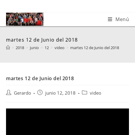
Saltar
al
contenido
Menú
martes 12 de Junio del 2018
>
2018
>
junio
>
12
>
video
>
martes 12 de Junio del 2018
martes 12 de Junio del 2018
Autor
Publicación
Categoría
Gerardo
junio 12, 2018
video
de
de
de
la
la
la
entrada:
entrada:
entrada: