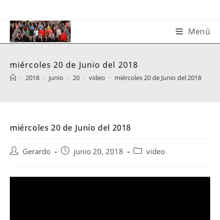
Saltar
al
contenido
Menú
miércoles 20 de Junio del 2018
>
2018
>
junio
>
20
>
video
>
miércoles 20 de Junio del 2018
miércoles 20 de Junio del 2018
Autor
Publicación
Categoría
Gerardo
junio 20, 2018
video
de
de
de
la
la
la
entrada:
entrada:
entrada: