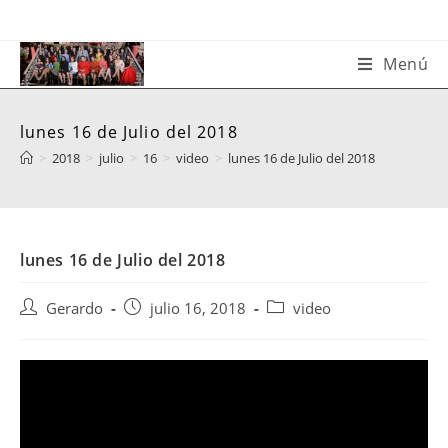
Saltar
al
contenido
Menú
lunes 16 de Julio del 2018
>
2018
>
julio
>
16
>
video
>
lunes 16 de Julio del 2018
lunes 16 de Julio del 2018
Autor
Publicación
Categoría
Gerardo
julio 16, 2018
video
de
de
de
la
la
la
entrada:
entrada:
entrada: